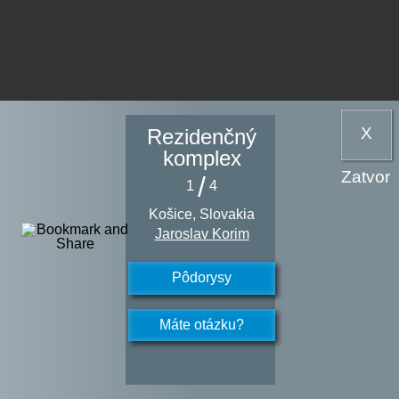
X
Rezidenčný
komplex
Zatvor
/
1
4
Košice, Slovakia
Jaroslav Korim
Pôdorysy
Máte otázku?