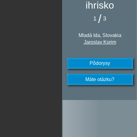
ihrisko
/
1
3
Mladá Ida, Slovakia
Jaroslav Korim
Pôdorysy
Máte otázku?