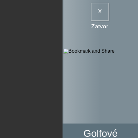
X
Zatvor
Golfové