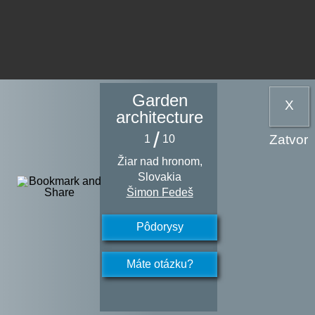
Garden
X
architecture
/
Zatvor
1
10
Žiar nad hronom,
Slovakia
Šimon Fedeš
Pôdorysy
Máte otázku?